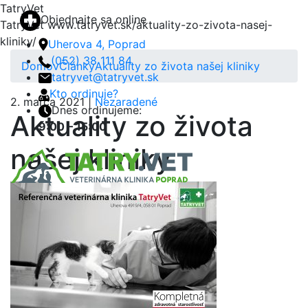
TatryVet
Objednajte sa online
TatryVet
www.tatryvet.sk/aktuality-zo-zivota-nasej-
kliniky/
Uherova 4, Poprad
(052) 38 111 84
Domov
Články
Aktuality zo života našej kliniky
tatryvet@tatryvet.sk
Kto ordinuje?
2. marca 2021 |
Nezaradené
Dnes ordinujeme:
Aktuality zo života
9:00 – 15:00
našej kliniky
Menu