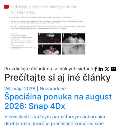
Facebook sha
Linkedin sh
X share
E-mai
Prezdielajte článok na sociálnych sieťach
Prečítajte si aj iné články
26. mája 2026 | Nezaradené
Špeciálna ponuka na august
2026: Snap 4Dx
V súvislosti s vážnym parazitárnym ochorením
dirofilarióza, ktoré je prenášané komármi sme