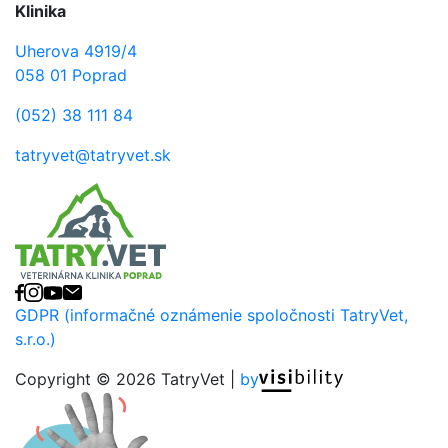
Klinika
Uherova 4919/4
058 01 Poprad
(052) 38 111 84
tatryvet@tatryvet.sk
Facebook
Instagram
YouTube
E-mail
GDPR (informačné oznámenie spoločnosti TatryVet,
s.r.o.)
Copyright © 2026 TatryVet |
by