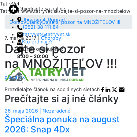
TatryVet
Objednajte sa online
TatryVet
www.tatryvet.sk/dajte-si-pozor-na-mnozitelov/
Uherova 4, Poprad
Domov
Články
Dajte si pozor na MNOŽITEĽOV !!!
(052) 38 111 84
tatryvet@tatryvet.sk
7. marca 2017 |
Choroby
Kto ordinuje?
Dajte si pozor
Dnes ordinujeme:
8:00 – 20:00
na MNOŽITEĽOV !!!
Menu
plagatok
Facebook sha
Linkedin sh
X share
E-mai
Prezdielajte článok na sociálnych sieťach
Prečítajte si aj iné články
26. mája 2026 | Nezaradené
Špeciálna ponuka na august
2026: Snap 4Dx