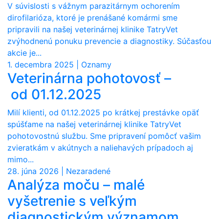
V súvislosti s vážnym parazitárnym ochorením
dirofilarióza, ktoré je prenášané komármi sme
pripravili na našej veterinárnej klinike TatryVet
zvýhodnenú ponuku prevencie a diagnostiky. Súčasťou
akcie je...
1. decembra 2025 | Oznamy
Veterinárna pohotovosť –
od 01.12.2025
Milí klienti, od 01.12.2025 po krátkej prestávke opäť
spúšťame na našej veterinárnej klinike TatryVet
pohotovostnú službu. Sme pripravení pomôcť vašim
zvieratkám v akútnych a naliehavých prípadoch aj
mimo...
28. júna 2026 | Nezaradené
Analýza moču – malé
vyšetrenie s veľkým
diagnostickým významom