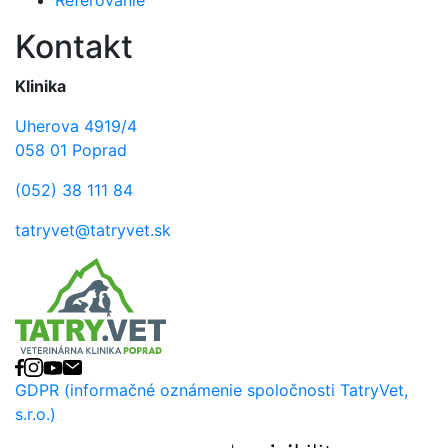
Referovanie
Kontakt
Klinika
Uherova 4919/4
058 01 Poprad
(052) 38 111 84
tatryvet@tatryvet.sk
Facebook
Instagram
YouTube
E-mail
GDPR (informačné oznámenie spoločnosti TatryVet,
s.r.o.)