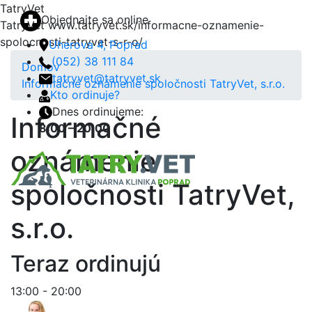
TatryVet
Objednajte sa online
TatryVet
www.tatryvet.sk/informacne-oznamenie-
spolocnosti-tatryvet-s-r-o/
Uherova 4, Poprad
(052) 38 111 84
Domov
tatryvet@tatryvet.sk
Informačné oznámenie spoločnosti TatryVet, s.r.o.
Kto ordinuje?
Dnes ordinujeme:
Informačné
8:00 – 20:00
oznámenie
Menu
spoločnosti TatryVet,
s.r.o.
Teraz ordinujú
13:00 - 20:00