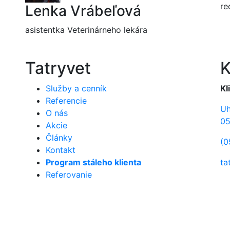
re
Lenka Vrábeľová
asistentka Veterinárneho lekára
Tatryvet
K
Služby a cenník
Kl
Referencie
Uh
O nás
05
Akcie
Články
(0
Kontakt
Program stáleho klienta
ta
Referovanie