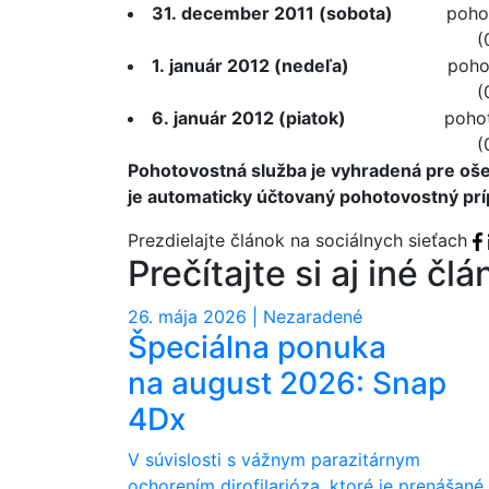
31. december 2011 (sobota)
pohotovo
(0907 200 040) MVD
1. január 2012 (nedeľa)
pohotovostn
(0907 200 040) MVD
6. január 2012 (piatok)
pohotovostn
(0907 200 040) MVD
Pohotovostná služba je vyhradená pre ošet
je automaticky účtovaný pohotovostný prí
Prezdielajte článok na sociálnych sieťach
Prečítajte si aj iné čl
26. mája 2026 | Nezaradené
Špeciálna ponuka
na august 2026: Snap
4Dx
V súvislosti s vážnym parazitárnym
ochorením dirofilarióza, ktoré je prenášané