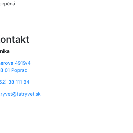
cepčná
ontakt
inika
erova 4919/4
8 01 Poprad
52) 38 111 84
tryvet@tatryvet.sk