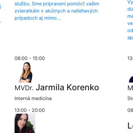
Vy
službu. Sme pripravení pomôcť vašim
j
di
zvieratkám v akútnych a naliehavých
me
prípadoch aj mimo...
.
ve
od
ap
08:00 - 15:00
13
Jarmila Korenko
MVDr.
M
Interná medicína
St
13:00 - 20:00
08
L