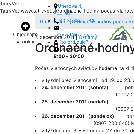
TatryVet
Uherova 4,
TatryVet
www.tatryvet.sk/ordinacne-hodiny-pocas-vianoc/
Poprad
(052) 38 111 84
Domov
Články
Ordinačné hodiny počas Vi
Objednajte
tatryvet@tatryvet.sk
7. decembra 2011 |
Oznamy
sa online
Kto ordinuje?
Ordinačné hodin
Dnes ordinujeme:
8:00 – 20:00
Počas Vianočných sviatkov budeme na klini
v týždni pred Vianocami od 19. do 23
24. december 2011 (sobota)
pohotovo
(0907 200 040) MVDr. 
25. december 2011 (nedeľa)
pohotovo
(0907 200 040) MVDr. 
26. december 2011 (pondelok)
pohotov
(0907 200 040) MVDr. Pavol J
v týždni pred Silvestrom od 27. do 30.