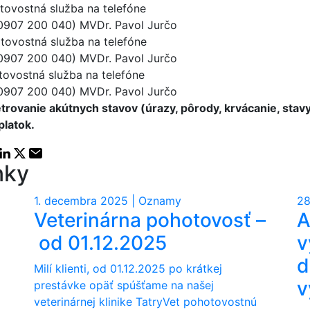
stná služba na telefóne
r. Pavol Jurčo
á služba na telefóne
r. Pavol Jurčo
á služba na telefóne
r. Pavol Jurčo
rovanie akútnych stavov (úrazy, pôrody, krvácanie, stavy 
platok.
Facebook share
Linkedin share
X share
E-mail
ánky
1. decembra 2025 | Oznamy
28
Veterinárna pohotovosť –
A
od 01.12.2025
v
d
Milí klienti, od 01.12.2025 po krátkej
prestávke opäť spúšťame na našej
veterinárnej klinike TatryVet pohotovostnú