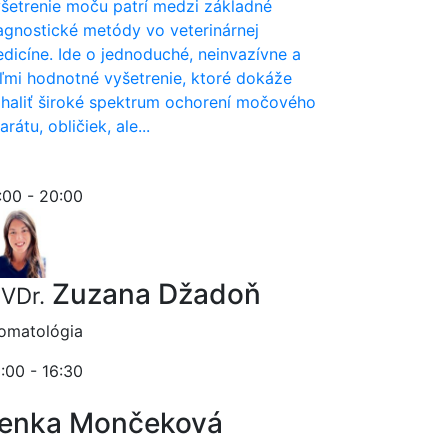
šetrenie moču patrí medzi základné
agnostické metódy vo veterinárnej
dicíne. Ide o jednoduché, neinvazívne a
ľmi hodnotné vyšetrenie, ktoré dokáže
haliť široké spektrum ochorení močového
arátu, obličiek, ale...
:00 - 20:00
Zuzana Džadoň
VDr.
omatológia
:00 - 16:30
enka Mončeková