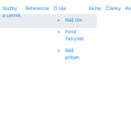
Služby
Referencie
O nás
Akcie
Články
Ko
a cenník
Náš tím
Fond
TatryVet
Náš
príbeh