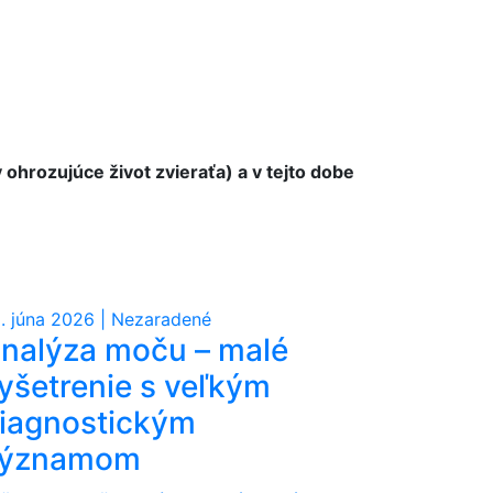
ohrozujúce život zvieraťa) a v tejto dobe
. júna 2026 | Nezaradené
nalýza moču – malé
yšetrenie s veľkým
iagnostickým
významom