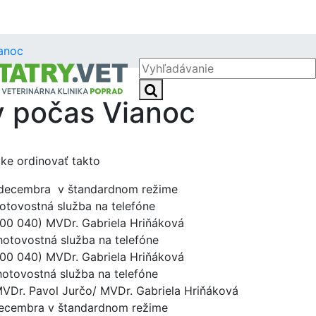
anoc
Vyhľadávanie:
y počas Vianoc
ke ordinovať takto
. decembra v štandardnom režime
stná služba na telefóne
Gabriela Hriňáková
stná služba na telefóne
Gabriela Hriňáková
ostná služba na telefóne
určo/ MVDr. Gabriela Hriňáková
 decembra v štandardnom režime