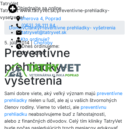
TatryVet
Objednajte sa online
TatryVet
www.tatryvet.sk/preventivne-prehliadky-
vysetrenia/
Uherova 4, Poprad
(052) 38 111 84
Domov
Články
Preventívne prehliadky- vyšetrenia
tatryvet@tatryvet.sk
Kto ordinuje?
5. júla 2014 |
Choroby
Dnes ordinujeme:
Preventívne
8:00 – 20:00
prehliadky-
Menu
vyšetrenia
Sami dobre viete, aký veľký význam majú
preventívne
prehliadky
nielen u ľudí, ale aj u vašich štvornohých
členov rodiny. Vieme to všetci, ale
preventívnu
prehliadku
neabsolvujeme buď z ľahostajnosti,
alebo z finančných dôvodov. Celý tím kliniky TatryVet
bude počas nasledujúcich troch mesiacov edukovať