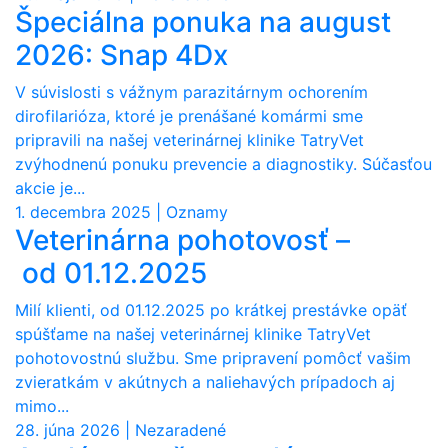
Špeciálna ponuka na august
2026: Snap 4Dx
V súvislosti s vážnym parazitárnym ochorením
dirofilarióza, ktoré je prenášané komármi sme
pripravili na našej veterinárnej klinike TatryVet
zvýhodnenú ponuku prevencie a diagnostiky. Súčasťou
akcie je...
1. decembra 2025 | Oznamy
Veterinárna pohotovosť –
od 01.12.2025
Milí klienti, od 01.12.2025 po krátkej prestávke opäť
spúšťame na našej veterinárnej klinike TatryVet
pohotovostnú službu. Sme pripravení pomôcť vašim
zvieratkám v akútnych a naliehavých prípadoch aj
mimo...
28. júna 2026 | Nezaradené