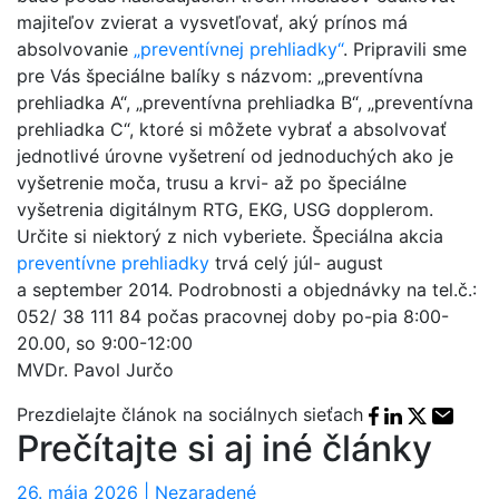
majiteľov zvierat a vysvetľovať, aký prínos má
absolvovanie
„preventívnej prehliadky“
. Pripravili sme
pre Vás špeciálne balíky s názvom: „preventívna
prehliadka A“, „preventívna prehliadka B“, „preventívna
prehliadka C“, ktoré si môžete vybrať a absolvovať
jednotlivé úrovne vyšetrení od jednoduchých ako je
vyšetrenie moča, trusu a krvi- až po špeciálne
vyšetrenia digitálnym RTG, EKG, USG dopplerom.
Určite si niektorý z nich vyberiete. Špeciálna akcia
preventívne prehliadky
trvá celý júl- august
a september 2014. Podrobnosti a objednávky na tel.č.:
052/ 38 111 84 počas pracovnej doby po-pia 8:00-
20.00, so 9:00-12:00
MVDr. Pavol Jurčo
Facebook sha
Linkedin sh
X share
E-mai
Prezdielajte článok na sociálnych sieťach
Prečítajte si aj iné články
26. mája 2026 | Nezaradené