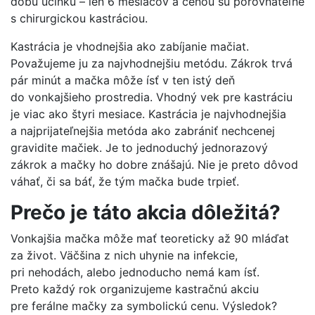
dobu účinku – len 6 mesiacov a cenou sú porovnateľné
s chirurgickou kastráciou.
Kastrácia je vhodnejšia ako zabíjanie mačiat.
Považujeme ju za najvhodnejšiu metódu. Zákrok trvá
pár minút a mačka môže ísť v ten istý deň
do vonkajšieho prostredia. Vhodný vek pre kastráciu
je viac ako štyri mesiace. Kastrácia je najvhodnejšia
a najprijateľnejšia metóda ako zabrániť nechcenej
gravidite mačiek. Je to jednoduchý jednorazový
zákrok a mačky ho dobre znášajú. Nie je preto dôvod
váhať, či sa báť, že tým mačka bude trpieť.
Prečo je táto akcia dôležitá?
Vonkajšia mačka môže mať teoreticky až 90 mláďat
za život. Väčšina z nich uhynie na infekcie,
pri nehodách, alebo jednoducho nemá kam ísť.
Preto každý rok organizujeme kastračnú akciu
pre ferálne mačky za symbolickú cenu. Výsledok?