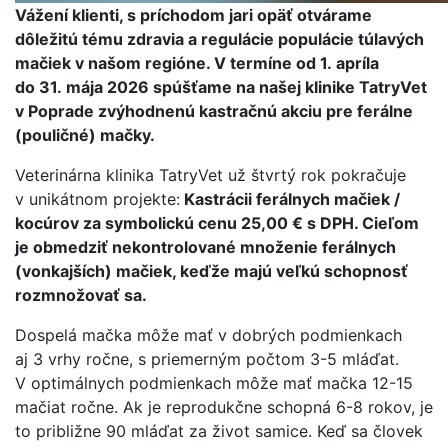
Vážení klienti, s príchodom jari opäť otvárame
dôležitú tému zdravia a regulácie populácie túlavých
mačiek v našom regióne. V termíne od 1. apríla
do 31. mája 2026 spúšťame na našej klinike TatryVet
v Poprade zvýhodnenú kastračnú akciu pre ferálne
(pouličné) mačky.
Veterinárna klinika TatryVet už štvrtý rok pokračuje
v unikátnom projekte:
Kastrácii ferálnych mačiek /
kocúrov za symbolickú cenu 25,00 € s DPH.
Cieľom
je obmedziť nekontrolované množenie ferálnych
(vonkajších) mačiek, keďže majú veľkú schopnosť
rozmnožovať sa.
Dospelá mačka môže mať v dobrých podmienkach
aj 3 vrhy ročne, s priemerným počtom 3-5 mláďat.
V optimálnych podmienkach môže mať mačka 12-15
mačiat ročne. Ak je reprodukčne schopná 6-8 rokov, je
to približne 90 mláďat za život samice. Keď sa človek