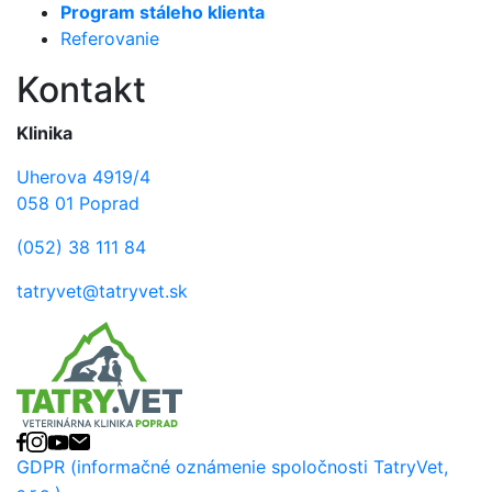
Program stáleho klienta
Referovanie
Kontakt
Klinika
Uherova 4919/4
058 01 Poprad
(052) 38 111 84
tatryvet@tatryvet.sk
Facebook
Instagram
YouTube
E-mail
GDPR (informačné oznámenie spoločnosti TatryVet,