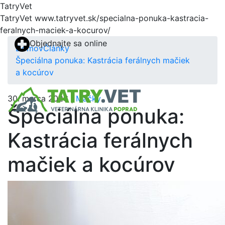
TatryVet
TatryVet
www.tatryvet.sk/specialna-ponuka-kastracia-
feralnych-maciek-a-kocurov/
Objednajte sa online
Domov
Články
Špeciálna ponuka: Kastrácia ferálnych mačiek
a kocúrov
30. marca 2026 |
Mačky
Špeciálna ponuka:
Kastrácia ferálnych
mačiek a kocúrov