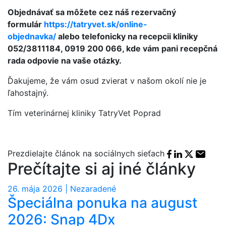
Objednávať sa môžete cez náš rezervačný
formulár
https://tatryvet.sk/online-
objednavka/
alebo telefonicky na recepcii kliniky
052/3811184, 0919 200 066, kde vám pani recepčná
rada odpovie na vaše otázky.
Ďakujeme, že vám osud zvierat v našom okolí nie je
ľahostajný.
Tím veterinárnej kliniky TatryVet Poprad
Facebook sha
Linkedin sh
X share
E-mai
Prezdielajte článok na sociálnych sieťach
Prečítajte si aj iné články
26. mája 2026 | Nezaradené
Špeciálna ponuka na august
2026: Snap 4Dx