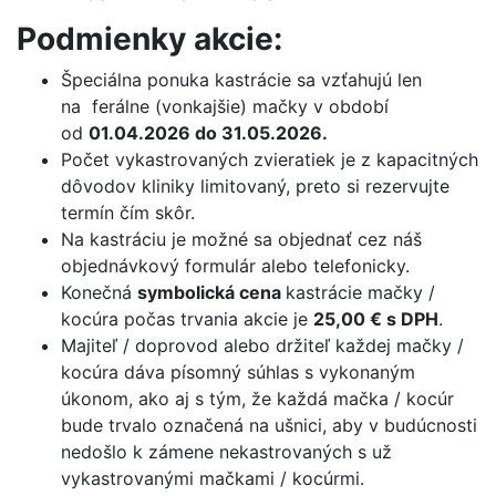
Podmienky akcie:
Špeciálna ponuka kastrácie sa vzťahujú len
na ferálne (vonkajšie) mačky v období
od
01.04.2026 do 31.05.2026.
Počet vykastrovaných zvieratiek je z kapacitných
dôvodov kliniky limitovaný, preto si rezervujte
termín čím skôr.
Na kastráciu je možné sa objednať cez náš
objednávkový formulár alebo telefonicky.
Konečná
symbolická cena
kastrácie mačky /
kocúra počas trvania akcie je
25,00 € s DPH
.
Majiteľ / doprovod alebo držiteľ každej mačky /
kocúra dáva písomný súhlas s vykonaným
úkonom, ako aj s tým, že každá mačka / kocúr
bude trvalo označená na ušnici, aby v budúcnosti
nedošlo k zámene nekastrovaných s už
vykastrovanými mačkami / kocúrmi.