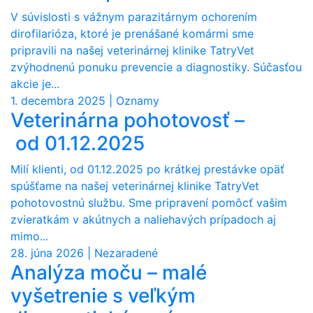
V súvislosti s vážnym parazitárnym ochorením
dirofilarióza, ktoré je prenášané komármi sme
pripravili na našej veterinárnej klinike TatryVet
zvýhodnenú ponuku prevencie a diagnostiky. Súčasťou
akcie je...
1. decembra 2025 | Oznamy
Veterinárna pohotovosť –
od 01.12.2025
Milí klienti, od 01.12.2025 po krátkej prestávke opäť
spúšťame na našej veterinárnej klinike TatryVet
pohotovostnú službu. Sme pripravení pomôcť vašim
zvieratkám v akútnych a naliehavých prípadoch aj
mimo...
28. júna 2026 | Nezaradené
Analýza moču – malé
vyšetrenie s veľkým