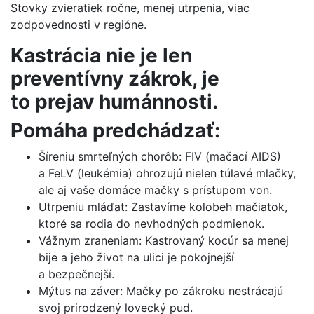
Stovky zvieratiek ročne, menej utrpenia, viac
zodpovednosti v regióne.
Kastrácia nie je len
preventívny zákrok, je
to prejav humánnosti.
Pomáha predchádzať:
Šíreniu smrteľných chorôb: FIV (mačací AIDS)
a FeLV (leukémia) ohrozujú nielen túlavé mlačky,
ale aj vaše domáce mačky s prístupom von.
Utrpeniu mláďat: Zastavíme kolobeh mačiatok,
ktoré sa rodia do nevhodných podmienok.
Vážnym zraneniam: Kastrovaný kocúr sa menej
bije a jeho život na ulici je pokojnejší
a bezpečnejší.
Mýtus na záver: Mačky po zákroku nestrácajú
svoj prirodzený lovecký pud.