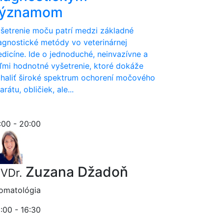
významom
šetrenie moču patrí medzi základné
agnostické metódy vo veterinárnej
dicíne. Ide o jednoduché, neinvazívne a
ľmi hodnotné vyšetrenie, ktoré dokáže
haliť široké spektrum ochorení močového
arátu, obličiek, ale...
:00 - 20:00
Zuzana Džadoň
VDr.
omatológia
:00 - 16:30