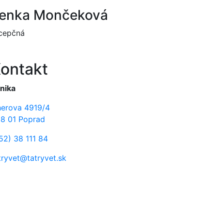
enka Mončeková
cepčná
ontakt
inika
erova 4919/4
8 01 Poprad
52) 38 111 84
tryvet@tatryvet.sk