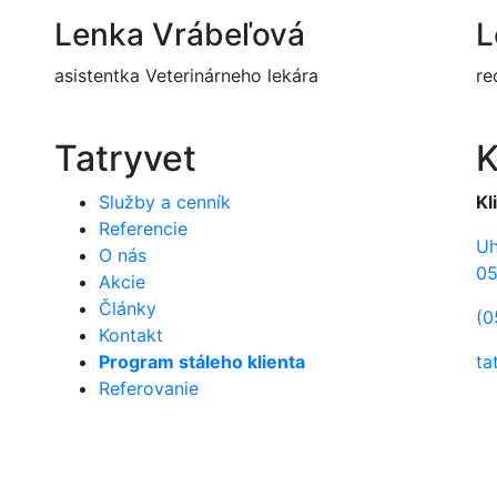
Lenka Vrábeľová
L
asistentka Veterinárneho lekára
re
Tatryvet
K
Služby a cenník
Kl
Referencie
Uh
O nás
05
Akcie
Články
(0
Kontakt
Program stáleho klienta
ta
Referovanie