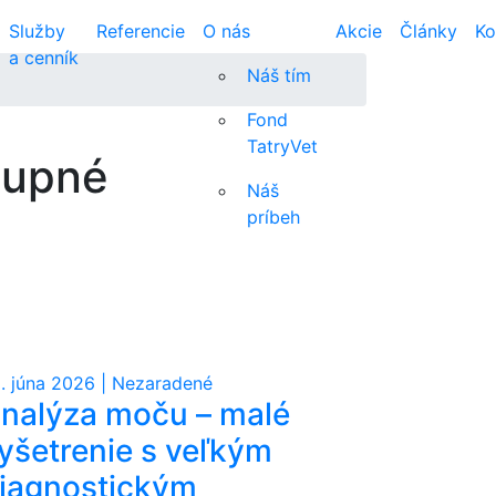
Služby
Referencie
O nás
Akcie
Články
Ko
a cenník
Náš tím
Fond
TatryVet
tupné
Náš
príbeh
. júna 2026 | Nezaradené
nalýza moču – malé
yšetrenie s veľkým
iagnostickým