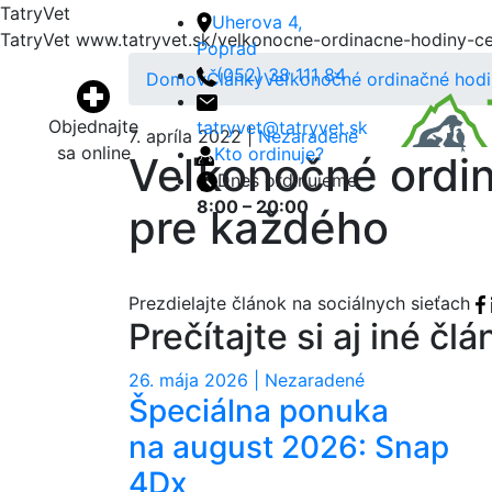
TatryVet
Uherova 4,
TatryVet
www.tatryvet.sk/velkonocne-ordinacne-hodiny-c
Poprad
(052) 38 111 84
Domov
Články
Veľkonočné ordinačné hodi
Objednajte
tatryvet@tatryvet.sk
7. apríla 2022 |
Nezaradené
sa online
Kto ordinuje?
Veľkonočné ordi
Dnes ordinujeme:
8:00 – 20:00
pre každého
Prezdielajte článok na sociálnych sieťach
Prečítajte si aj iné čl
26. mája 2026 | Nezaradené
Špeciálna ponuka
na august 2026: Snap
4Dx