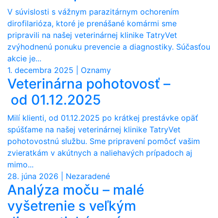
V súvislosti s vážnym parazitárnym ochorením
dirofilarióza, ktoré je prenášané komármi sme
pripravili na našej veterinárnej klinike TatryVet
zvýhodnenú ponuku prevencie a diagnostiky. Súčasťou
akcie je...
1. decembra 2025 | Oznamy
Veterinárna pohotovosť –
od 01.12.2025
Milí klienti, od 01.12.2025 po krátkej prestávke opäť
spúšťame na našej veterinárnej klinike TatryVet
pohotovostnú službu. Sme pripravení pomôcť vašim
zvieratkám v akútnych a naliehavých prípadoch aj
mimo...
28. júna 2026 | Nezaradené
Analýza moču – malé
vyšetrenie s veľkým