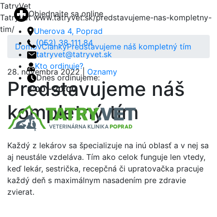
TatryVet
Objednajte sa online
TatryVet
www.tatryvet.sk/predstavujeme-nas-kompletny-
tim/
Uherova 4, Poprad
(052) 38 111 84
Domov
Články
Predstavujeme náš kompletný tím
tatryvet@tatryvet.sk
Kto ordinuje?
28. novembra 2022 |
Oznamy
Dnes ordinujeme:
Predstavujeme náš
8:00 – 20:00
kompletný tím
Menu
Každý z lekárov sa špecializuje na inú oblasť a v nej sa
aj neustále vzdeláva. Tím ako celok funguje len vtedy,
keď lekár, sestrička, recepčná či upratovačka pracuje
každý deň s maximálnym nasadením pre zdravie
zvierat.