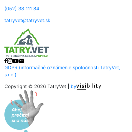
(052) 38 111 84
tatryvet@tatryvet.sk
Facebook
Instagram
YouTube
E-mail
GDPR (informačné oznámenie spoločnosti TatryVet,
s.r.o.)
Copyright © 2026 TatryVet |
by