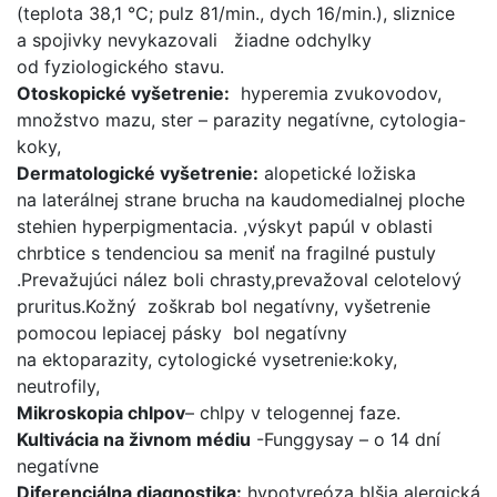
(teplota 38,1 °C; pulz 81/min., dych 16/min.), sliznice
a spojivky nevykazovali žiadne odchylky
od fyziologického stavu.
Otoskopické vyšetrenie:
hyperemia zvukovodov,
množstvo mazu, ster – parazity negatívne, cytologia-
koky,
Dermatologické vyšetrenie:
alopetické ložiska
na laterálnej strane brucha na kaudomedialnej ploche
stehien hyperpigmentacia. ,výskyt papúl v oblasti
chrbtice s tendenciou sa meniť na fragilné pustuly
.Prevažujúci nález boli chrasty,prevažoval celotelový
pruritus.Kožný zoškrab bol negatívny, vyšetrenie
pomocou lepiacej pásky bol negatívny
na ektoparazity, cytologické vysetrenie:koky,
neutrofily,
Mikroskopia chlpov
– chlpy v telogennej faze.
Kultivácia na živnom médiu
-Funggysay – o 14 dní
negatívne
Diferenciálna diagnostika:
hypotyreóza blšia alergická