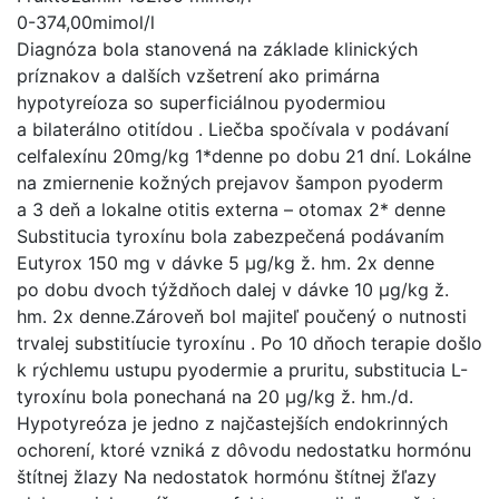
0-374,00mimol/l
Diagnóza bola stanovená na základe klinických
príznakov a dalších vzšetrení ako primárna
hypotyreíoza so superficiálnou pyodermiou
a bilaterálno otitídou . Liečba spočívala v podávaní
celfalexínu 20mg/kg 1*denne po dobu 21 dní. Lokálne
na zmiernenie kožných prejavov šampon pyoderm
a 3 deň a lokalne otitis externa – otomax 2* denne
Substitucia tyroxínu bola zabezpečená podávaním
Eutyrox 150 mg v dávke 5 μg/kg ž. hm. 2x denne
po dobu dvoch týždňoch dalej v dávke 10 μg/kg ž.
hm. 2x denne.Zároveň bol majiteľ poučený o nutnosti
trvalej substitíucie tyroxínu . Po 10 dňoch terapie došlo
k rýchlemu ustupu pyodermie a pruritu, substitucia L-
tyroxínu bola ponechaná na 20 μg/kg ž. hm./d.
Hypotyreóza je jedno z najčastejších endokrinných
ochorení, ktoré vzniká z dôvodu nedostatku hormónu
štítnej žlazy Na nedostatok hormónu štítnej žľazy