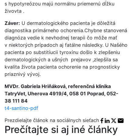
s hypotyreózou majú normálnu priemernú dĺžku
živovta .
Záver:
U dermatologického pacienta je dôležitá
diagnostika primárneho ochorenia.Chybne stanovená
diagnóza vedie k nevhodnej terapii čo môže mať
v niektorých prípadoch aj fatálne následky. U Našého
pacienta po substitíucii tyroxínu došlo k zlepšeniu
dermatologických a ušných prejavov ,zlepšila sa
kvalita života pacienta ochorenie na prognosticky
priaznivý vývoj.
MVDr. Gabriela Hriňáková, referenčná klinika
TatryVet, Uherova 4919/4, 058 01 Poprad, 052-
38 111 84
t4-santino-pdf
Facebook sha
Linkedin sh
X share
E-mai
Prezdielajte článok na sociálnych sieťach
Prečítajte si aj iné články