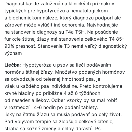
Diagnostika: Je založená na klinických príznakov
typických pre hypotyreózu a hematologickom
a biochemickom náleze, ktorý diagnozu podporí ale
zároveň môže vylúčiť iné ochorenia. Najvhodnejšie
na stanovenie diagnozy su T4a TSH. Na posúdenie
funkcie štítnej žľazy má stanovenie celkového T4 85-
90% presnosť. Stanovenie T3 nemá veľký diagnostický
význam
Liečba:
Hypotyeróza u psov sa lieči podávaním
hormónu štítnej žľazy. Množstvo podaných hormónov
sa odvodzuje od telesnej hmotnosti psa, je
však u každého psa individuálne. Preto kontrolujeme
krvné hladiny po približne 4 až 6 týždňoch
od nasadenia liekov. Odber vzorky by sa mal robiť
v rozmedzí 4-6 hodín po podaní tablety.
lieky na štítnu žľazu sa musia podávať po celý život.
Pod vplyvom terapie sa zlepšuje celkové cítenie,
stratia sa kožné zmeny a chlpy dorastú .Psi