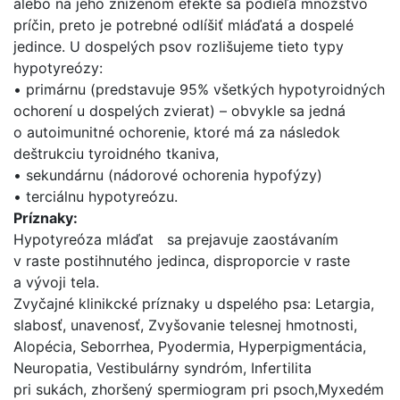
alebo na jeho zníženom efekte sa podieľa množstvo
príčin, preto je potrebné odlíšiť mláďatá a dospelé
jedince. U dospelých psov rozlišujeme tieto typy
hypotyreózy:
• primárnu (predstavuje 95% všetkých hypotyroidných
ochorení u dospelých zvierat) – obvykle sa jedná
o autoimunitné ochorenie, ktoré má za následok
deštrukciu tyroidného tkaniva,
• sekundárnu (nádorové ochorenia hypofýzy)
• terciálnu hypotyreózu.
Príznaky:
Hypotyreóza mláďat sa prejavuje zaostávaním
v raste postihnutého jedinca, disproporcie v raste
a vývoji tela.
Zvyčajné klinikcké príznaky u dspelého psa: Letargia,
slabosť, unavenosť, Zvyšovanie telesnej hmotnosti,
Alopécia, Seborrhea, Pyodermia, Hyperpigmentácia,
Neuropatia, Vestibulárny syndróm, Infertilita
pri sukách, zhoršený spermiogram pri psoch,Myxedém