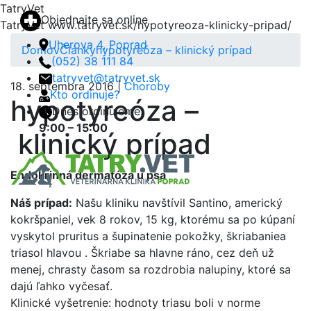
TatryVet
Objednajte sa online
TatryVet
www.tatryvet.sk/hypotyreoza-klinicky-pripad/
Uherova 4, Poprad
Domov
Články
hypotyreóza – klinický prípad
(052) 38 111 84
tatryvet@tatryvet.sk
18. septembra 2016 |
Choroby
Kto ordinuje?
hypotyreóza –
Dnes ordinujeme:
9:00 – 15:00
klinický prípad
Menu
Endokrinná dermatóza u psa
Náš prípad:
Našu kliniku navštívil Santino, americký
kokršpaniel, vek 8 rokov, 15 kg, ktorému sa po kúpaní
vyskytol pruritus a šupinatenie pokožky, škriabaniea
triasol hlavou . Škriabe sa hlavne ráno, cez deň už
menej, chrasty časom sa rozdrobia nalupiny, ktoré sa
dajú ľahko vyčesať.
Klinické vyšetrenie: hodnoty triasu boli v norme