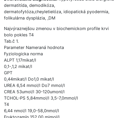
dermatitída, demodikóza,
dermatofytóza,cheyletielóza, idiopatická pyodermia,
folikulárna dysplázia, ,DM
Najvýraznejšou zmenou v biochemickom profile krvi
bolo pokles T4
Tab.č 1.
Parameter Nameraná hodnota
Fyziologicka norma
ALPT 1,17mikat/l
0,1-,1,2 mikat/l
GPT
0,44mikat/l Do1,0 mikat/l
UREA 6,54 mmol/l Do7 mmol/l
CREA 53umol/l 30-120umonl/l
TCHOL-PS 5,84mmol/l 3,5-7,0mmol/l
T4
6,44 nmol/l 19,0-58,0nmol/l
Fruktozamín 152.00 mimol/l