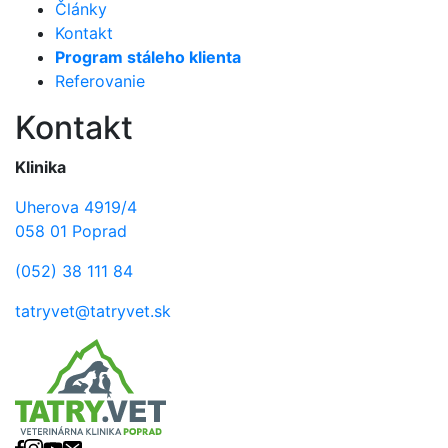
Články
Kontakt
Program stáleho klienta
Referovanie
Kontakt
Klinika
Uherova 4919/4
058 01 Poprad
(052) 38 111 84
tatryvet@tatryvet.sk
Facebook
Instagram
YouTube
E-mail