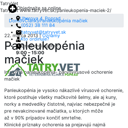
TatryVet
Objednajte sa online
TatryVet
www.tatryvet.sk/panleukopenia-maciek-2/
Uherova 4, Poprad
Domov
Články
Panleukopénia mačiek
(052) 38 111 84
tatryvet@tatryvet.sk
22. marca 2013 |
Oznamy
Kto ordinuje?
Panleukopénia
Dnes ordinujeme:
9:00 – 15:00
mačiek
Menu
Infekčná panleukopénia- parvovírusové ochorenie
mačiek
Panleukopénia je vysoko nákazlivé vírusové ochorenie,
ktoré postihuje všetky mačkovité šelmy, ale aj kuny,
norky a medvedíky čistotné, najviac nebezpečné je
pre nevakcinované mačiatka, u ktorých môže
až v 90% prípadov končiť smrteľne.
Klinické príznaky ochorenia sa prejavujú najmä