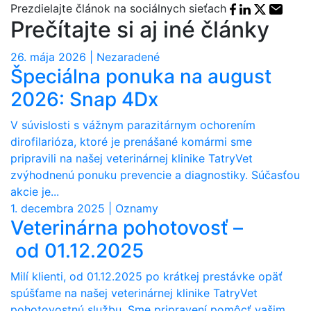
Facebook sha
Linkedin sh
X share
E-mai
Prezdielajte článok na sociálnych sieťach
Prečítajte si aj iné články
26. mája 2026 | Nezaradené
Špeciálna ponuka na august
2026: Snap 4Dx
V súvislosti s vážnym parazitárnym ochorením
dirofilarióza, ktoré je prenášané komármi sme
pripravili na našej veterinárnej klinike TatryVet
zvýhodnenú ponuku prevencie a diagnostiky. Súčasťou
akcie je...
1. decembra 2025 | Oznamy
Veterinárna pohotovosť –
od 01.12.2025
Milí klienti, od 01.12.2025 po krátkej prestávke opäť
spúšťame na našej veterinárnej klinike TatryVet
pohotovostnú službu. Sme pripravení pomôcť vašim