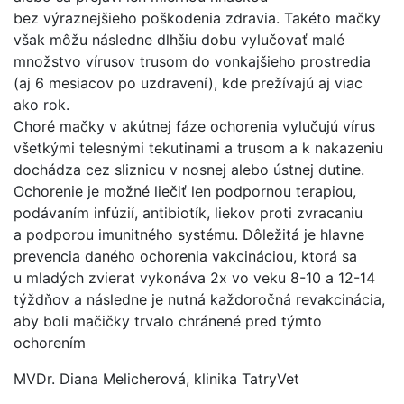
bez výraznejšieho poškodenia zdravia. Takéto mačky
však môžu následne dlhšiu dobu vylučovať malé
množstvo vírusov trusom do vonkajšieho prostredia
(aj 6 mesiacov po uzdravení), kde prežívajú aj viac
ako rok.
Choré mačky v akútnej fáze ochorenia vylučujú vírus
všetkými telesnými tekutinami a trusom a k nakazeniu
dochádza cez sliznicu v nosnej alebo ústnej dutine.
Ochorenie je možné liečiť len podpornou terapiou,
podávaním infúzií, antibiotík, liekov proti zvracaniu
a podporou imunitného systému. Dôležitá je hlavne
prevencia daného ochorenia vakcináciou, ktorá sa
u mladých zvierat vykonáva 2x vo veku 8-10 a 12-14
týždňov a následne je nutná každoročná revakcinácia,
aby boli mačičky trvalo chránené pred týmto
ochorením
MVDr. Diana Melicherová, klinika TatryVet