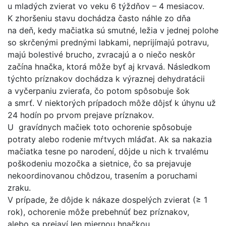
u mladých zvierat vo veku 6 týždňov – 4 mesiacov.
K zhoršeniu stavu dochádza často náhle zo dňa
na deň, kedy mačiatka sú smutné, ležia v jednej polohe
so skrčenými prednými labkami, neprijímajú potravu,
majú bolestivé brucho, zvracajú a o niečo neskôr
začína hnačka, ktorá môže byť aj krvavá. Následkom
týchto príznakov dochádza k výraznej dehydratácii
a vyčerpaniu zvieraťa, čo potom spôsobuje šok
a smrť. V niektorých prípadoch môže dôjsť k úhynu už
24 hodín po prvom prejave príznakov.
U gravídnych mačiek toto ochorenie spôsobuje
potraty alebo rodenie mŕtvych mláďat. Ak sa nakazia
mačiatka tesne po narodení, dôjde u nich k trvalému
poškodeniu mozočka a sietnice, čo sa prejavuje
nekoordinovanou chôdzou, trasením a poruchami
zraku.
V prípade, že dôjde k nákaze dospelých zvierat (≥ 1
rok), ochorenie môže prebehnúť bez príznakov,
alebo sa prejaví len miernou hnačkou